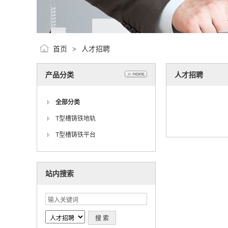
首页
人才招聘
>
产品分类
人才招聘
全部分类
T型槽铸铁地轨
T型槽铸铁平台
站内搜索