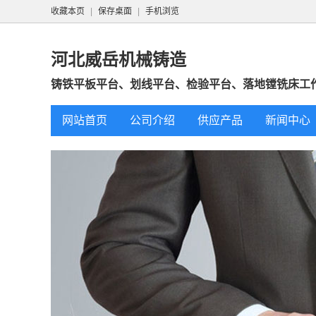
收藏本页
|
保存桌面
|
手机浏览
河北威岳机械铸造
铸铁平板平台、划线平台、检验平台、落地镗铣床工作
网站首页
公司介绍
供应产品
新闻中心