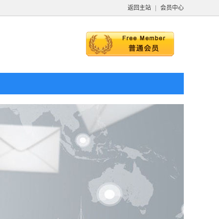
返回主站
|
会员中心